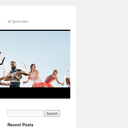
All Sports Infos
Recent Posts