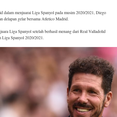
rid dalam menjuarai Liga Spanyol pada musim 2020/2021, Diego
n delapan gelar bersama Atletico Madrid.
juara Liga Spanyol setelah berhasil menang dari Real Valladolid
im Liga Spanyol 2020/2021.