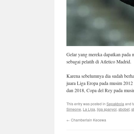
Gelar yang mereka dapatkan pada m
sebagai pelatih di Atletico Madrid.
Karena sebelumnya dia sudah berha
juara Liga Eropa pada musim 2012 
dan 2018, Copa del Rey pada musi
This entry was posted in
Sepakbola
and 
Simeone
,
La Liga
,
liga spanyol
,
sbobet
,
s
←
Chamberlain Kecewa