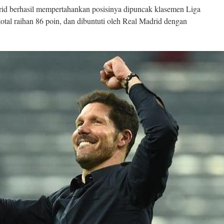
rid berhasil mempertahankan posisinya dipuncak klasemen Liga
tal raihan 86 poin, dan dibuntuti oleh Real Madrid dengan