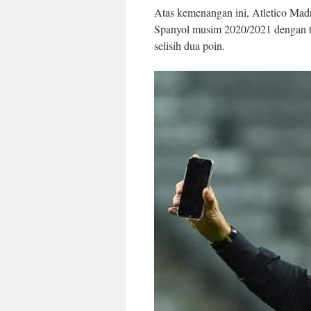
Atas kemenangan ini, Atletico Mad
Spanyol musim 2020/2021 dengan to
selisih dua poin.