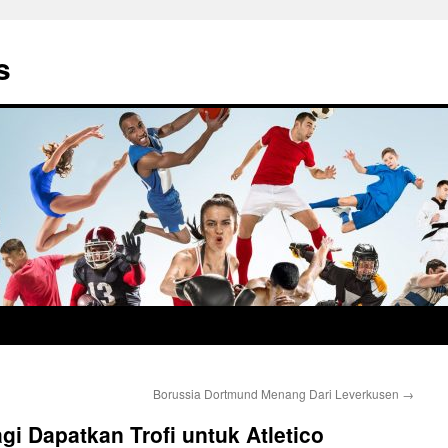
s
Borussia Dortmund Menang Dari Leverkusen
→
gi Dapatkan Trofi untuk Atletico