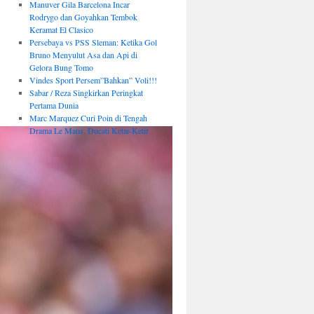
Manuver Gila Barcelona Incar
Rodrygo dan Goyahkan Tembok
Keramat El Clasico
Persebaya vs PSS Sleman: Ketika Gol
Bruno Menyulut Asa dan Api di
Gelora Bung Tomo
Vindes Sport Persem”Bahkan” Voli!!!
Sabar / Reza Singkirkan Peringkat
Pertama Dunia
Marc Marquez Curi Poin di Tengah
Drama Le Mans, Ducati Ketar-Ketir