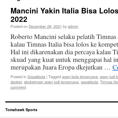
Mancini Yakin Italia Bisa Lolo
2022
Posted on
December 28, 2021
by
admin
Roberto Mancini selaku pelatih Timnas I
kalau Timnas Italia bisa lolos ke kompet
Hal ini dikarenakan dia percaya kalau T
skuad yang kuat untuk menggapai hal ini
merupakan Juara Eropa dkejutkan …
C
Posted in
Sepakbola
|
Tagged
agen bola terpercaya
,
agen judi 
sbobet
,
sbobetmain agen judi terpercaya
,
sepakbola
,
Timnas Ita
comment
Tomahawk Sports