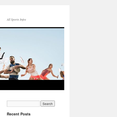
All Sports Infos
Recent Posts