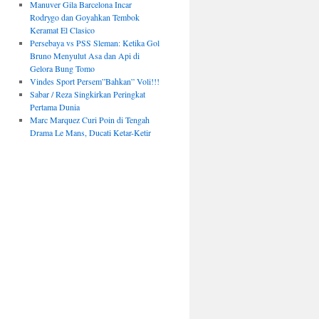
Manuver Gila Barcelona Incar
Rodrygo dan Goyahkan Tembok
Keramat El Clasico
Persebaya vs PSS Sleman: Ketika Gol
Bruno Menyulut Asa dan Api di
Gelora Bung Tomo
Vindes Sport Persem”Bahkan” Voli!!!
Sabar / Reza Singkirkan Peringkat
Pertama Dunia
Marc Marquez Curi Poin di Tengah
Drama Le Mans, Ducati Ketar-Ketir