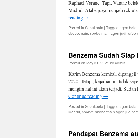
Raphael Varane. Tapi, Varane belaka
Madrid. Alaba juga menjadi rekru
reading
→
Posted in
Sepakbola
|
Tagged
agen bola 
sbobetmain
,
sbobetmain agen judi terper
Benzema Sudah Siap 
Posted on
May 31, 2021
by
admin
Karim Benzema kembali dipanggil 
2020. Tetapi, kejadian ini tidak 
mengira hal ini akan terjadi. Sud
Continue reading
→
Posted in
Sepakbola
|
Tagged
agen bola 
Madrid
,
sbobet
,
sbobetmain agen judi ter
Pendapat Benzema at