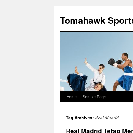
Tomahawk Sport
Home
Sample Page
Skip
to
Real Madrid
Tag Archives:
content
Real Madrid Tetap Me