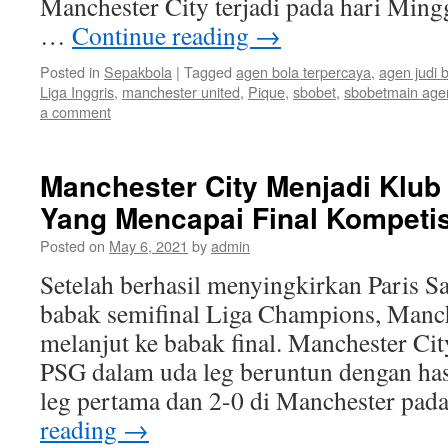
Manchester City terjadi pada hari Ming
…
Continue reading
→
Posted in
Sepakbola
|
Tagged
agen bola terpercaya
,
agen judi 
Liga Inggris
,
manchester united
,
Pique
,
sbobet
,
sbobetmain agen
a comment
Manchester City Menjadi Klub 
Yang Mencapai Final Kompetis
Posted on
May 6, 2021
by
admin
Setelah berhasil menyingkirkan Paris S
babak semifinal Liga Champions, Manch
melanjut ke babak final. Manchester Ci
PSG dalam uda leg beruntun dengan hasi
leg pertama dan 2-0 di Manchester pad
reading
→