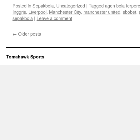
Posted in
Sepakbola
,
Uncategorized
|
Tagged
agen bola terper
Inggris
,
Liverpool
,
Manchester City
,
manchester united
,
sbobet
,
sepakbola
|
Leave a comment
←
Older posts
Tomahawk Sports